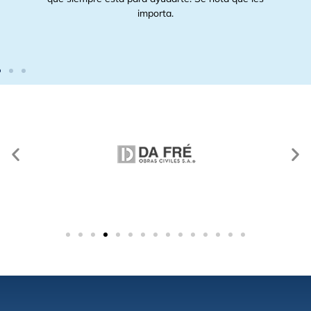
te.
importa.